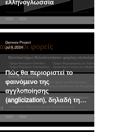
ελληνογλωσσία
Genesis Project
Jul 9, 2024
Πώς θα περιοριστεί το
φαινόμενο της
αγγλοποίησης
(anglicization), δηλαδή της
καταχρηστικής καταφυγής
στη «βολική» αγγλική ή
άλλη ξενική ορολογία;