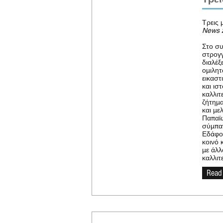
Τρεις 
News 
Στο συ
στρογγ
διαλέξ
ομιλητ
εικαστ
και ισ
καλλιτ
ζήτημα
και με
Παπαϊω
σύμπαν
Εδάφου
κοινό 
με άλλ
καλλιτ
Read