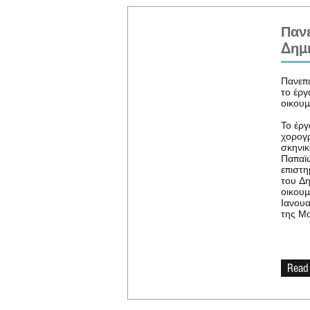
Πανε
Δημή
Πανεπι
το έργ
οικουμ
Το έργ
χορογρ
σκηνικ
Παπαϊω
επιστη
του Δη
οικουμ
Ιανουα
της Μ
Read