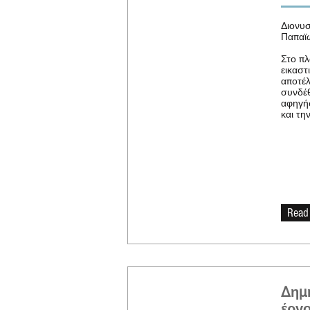
Διονυσ
Παπαϊ
Στο πλ
εικαστ
αποτέλ
συνδέθ
αφηγήσ
και τη
Read
Δημ
έργο