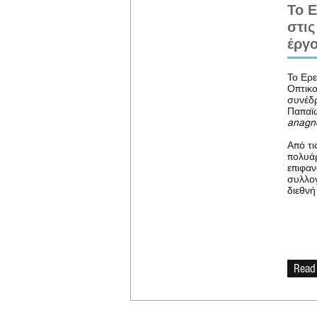
Το Ε
στις
έργο
Το Ερε
Οπτικο
συνέδρ
Παπαϊω
anagno
Από τι
πολυάρ
επιφαν
συλλογ
διεθνή
Read