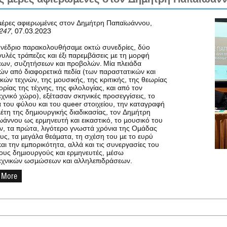
μέρες αφιερωμένες στον Δημήτρη Παπαϊωάννου,
247
, 07.03.2023
νέδριο παρακολουθήσαμε οκτώ συνεδρίες, δύο
υλές τράπεζες και έξι παρεμβάσεις με τη μορφή
εων, συζητήσεων και προβολών. Μία πλειάδα
ών από διαφορετικά πεδία (των παραστατικών και
ικών τεχνών, της μουσικής, της κριτικής, της θεωρίας
τορίας της τέχνης, της φιλολογίας, και από τον
εχνικό χώρο), εξέτασαν σκηνικές προσεγγίσεις, το
 του φύλου και του queer στοιχείου, την καταγραφή
λέτη της δημιουργικής διαδικασίας, τον Δημήτρη
άννου ως ερμηνευτή και εικαστικό, το μουσικό του
, τα πρώτα, λιγότερο γνωστά χρόνια της Ομάδας
ς, τα μεγάλα θεάματα, τη σχέση του με το ευρύ
και την εμπορικότητα, αλλά και τις συνεργασίες του
ους δημιουργούς και ερμηνευτές, μέσω
εχνικών ωσμώσεων και αλληλεπιδράσεων.
 More