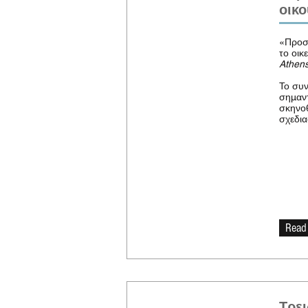
οικο
«Προσε
το οικ
Athens
Το συν
σημαντ
σκηνοθ
σχεδια
Read
Τρε