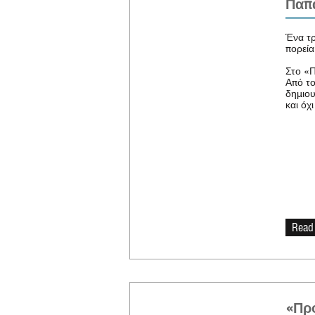
Παπ
Ένα τρ
πορεί
Στο «Π
Από το
δημιου
και όχ
Read
«Προ