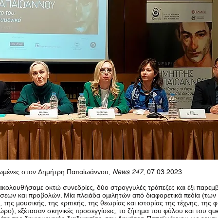
ρωμένες στον Δημήτρη Παπαϊωάννου,
News 247
, 07.03.2023
ακολουθήσαμε οκτώ συνεδρίες, δύο στρογγυλές τράπεζες και έξι παρεμ
σεων και προβολών. Μία πλειάδα ομιλητών από διαφορετικά πεδία (των
 της μουσικής, της κριτικής, της θεωρίας και ιστορίας της τέχνης, της φ
χώρο), εξέτασαν σκηνικές προσεγγίσεις, το ζήτημα του φύλου και του que