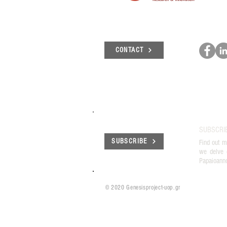
CONTACT
SUBSCRI
SUBSCRIBE
Find out m
we delve 
Papaioann
© 2020 Genesisproject-uop.gr