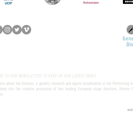
UOP
Gene
Bl
BE TO OUR NEWSLETTER TO KEEP UP OUR LATEST NEWS
ore about the Genesis, a genetic research and digital visualization in the Performing A
deep into the creative processes of two leading European stage directors, Romeo Ca
ou.
web 