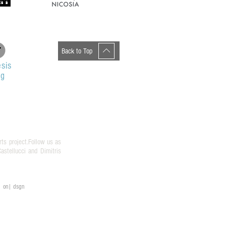
Back to Top
sis
og
rts project.Follow us as
stellucci and Dimitris
on| dsgn