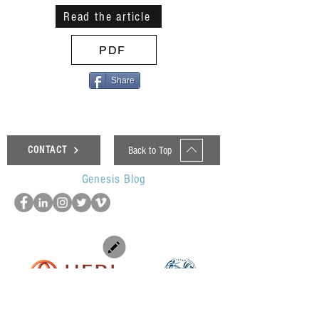
Read the article
PDF
Share
Back to Top
CONTACT
Genesis Blog
UOP