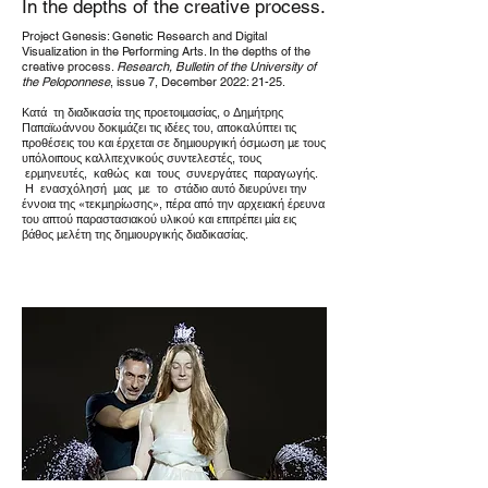
In the depths of the creative process.
Project Genesis: Genetic Research and Digital
Visualization in the Performing Arts. In the depths of the
creative process.
Research, Bulletin of the University of
the Peloponnese
, issue 7, December 2022: 21-25.
Κατά τη διαδικασία της προετοιμασίας, ο Δημήτρης
Παπαϊωάννου δοκιμάζει τις ιδέες του, αποκαλύπτει τις
προθέσεις του και έρχεται σε δημιουργική όσμωση με τους
υπόλοιπους καλλιτεχνικούς συντελεστές, τους
ερμηνευτές, καθώς και τους συνεργάτες παραγωγής.
Η ενασχόλησή μας με το στάδιο αυτό διευρύνει την
έννοια της «τεκμηρίωσης», πέρα από την αρχειακή έρευνα
του απτού παραστασιακού υλικού και επιτρέπει μία εις
βάθος μελέτη της δημιουργικής διαδικασίας.