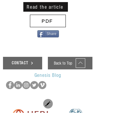
Read the article
PDF
Share
Back to Top
CONTACT
Genesis Blog
UOP