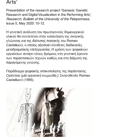
Arts'
Presentation of the research project 'Genesis: Genetic
Research and Digital Visualization in the Performing Arts',
Research, Bulletin of the University of the Peloponnese,
issue 5, May 2020: 10-12.
Η γενετική ανάλυση του πρωτογενούς δημιουργικού
υλικού θα συντελέσει στην κατανόηση της σκηνικής
γλώσσας και της ιδιότυπης ποιητικής του Romeo
Castellucci, ο οποίος αξιοποιεί σύνθετες διαδικασίες
μεταδραματικής επεξεργασίας. H χρήση των ψηφιακών
εργαλείων ανοίγει νέους δρόμους στη γενετική έρευνα
των παραστατικών τεχνών καθώς και στη διάχυση της
παραγόμενης γνώσης.
Παράδειγμα ψηφιακής οπτικοποίησης της παράστασης
Ορέστεια (μία οργανική κωμωδία;)
. Σκηνοθεσία: Romeo
Castellucci (1995).