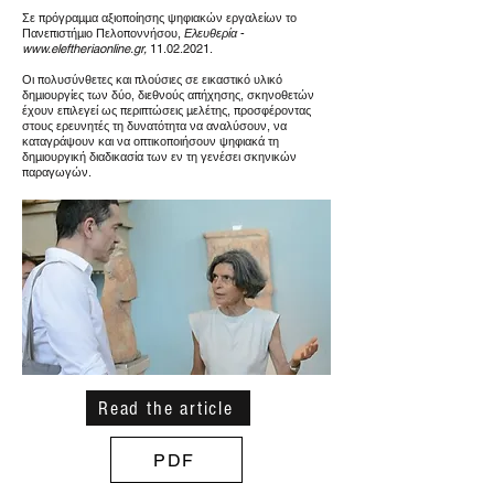
Σε πρόγραμμα αξιοποίησης ψηφιακών εργαλείων το
Πανεπιστήμιο Πελοποννήσου,
Ελευθερία
-
www.eleftheriaonline.gr
,
11.02.2021
.
Οι πολυσύνθετες και πλούσιες σε εικαστικό υλικό
δημιουργίες των δύο, διεθνούς απήχησης, σκηνοθετών
έχουν επιλεγεί ως περιπτώσεις μελέτης, προσφέροντας
στους ερευνητές τη δυνατότητα να αναλύσουν, να
καταγράψουν και να οπτικοποιήσουν ψηφιακά τη
δημιουργική διαδικασία των εν τη γενέσει σκηνικών
παραγωγών.
Read the article
PDF