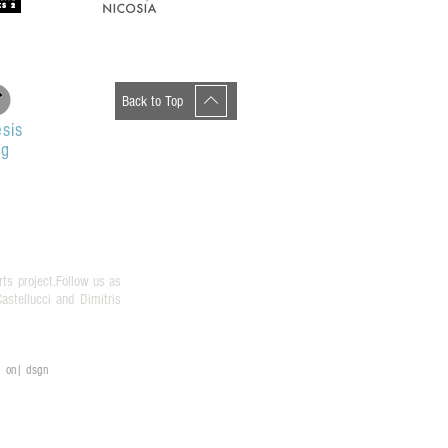
Back to Top
sis
og
rts project.Follow us as
stellucci and Dimitris
on| dsgn