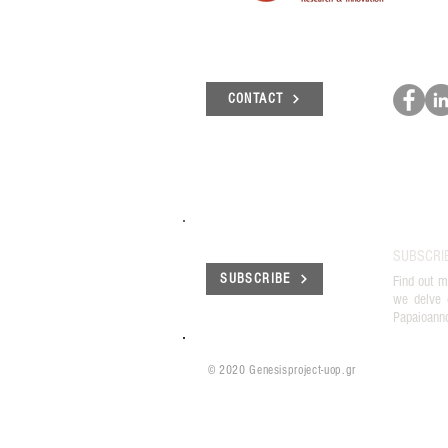
CONTACT
SUBSCRI
SUBSCRIBE
Find out m
we delve 
Papaioann
© 2020 Genesisproject-uop.gr