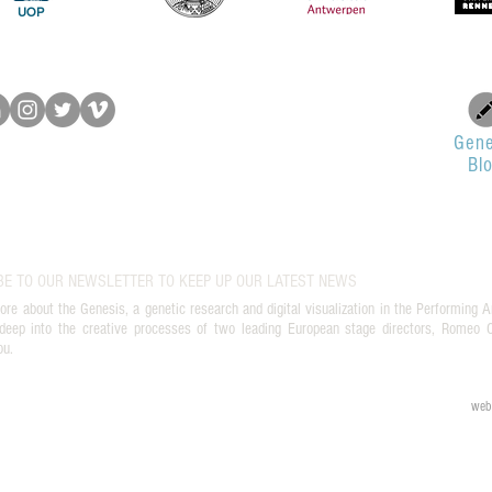
UOP
Gene
Bl
BE TO OUR NEWSLETTER TO KEEP UP OUR LATEST NEWS
ore about the Genesis, a genetic research and digital visualization in the Performing A
deep into the creative processes of two leading European stage directors, Romeo Ca
ou.
web 