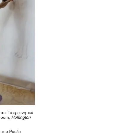
σι. Το ερευνητικό
sroom,
Huffington
 του Ρομέο