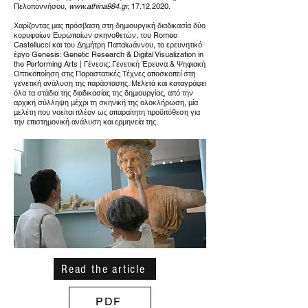
Πελοποννήσου,
www.athina984.gr
,
17.12.2020
.
Χαρίζοντας μας πρόσβαση στη δημιουργική διαδικασία δύο
κορυφαίων Ευρωπαίων σκηνοθετών, του Romeo
Castellucci και του Δημήτρη Παπαϊωάννου, το ερευνητικό
έργο Genesis: Genetic Research & Digital Visualization in
the Performing Arts | Γένεσις: Γενετική Έρευνα & Ψηφιακή
Οπτικοποίηση στις Παραστατικές Τέχνες αποσκοπεί στη
γενετική ανάλυση της παράστασης. Μελετά και καταγράφει
όλα τα στάδια της διαδικασίας της δημιουργίας, από την
αρχική σύλληψη μέχρι τη σκηνική της ολοκλήρωση, μία
μελέτη που νοείται πλέον ως απαραίτητη προϋπόθεση για
την επιστημονική ανάλυση και ερμηνεία της.
Read the article
PDF