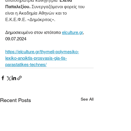
αναπληρώτρια καθηγήτρια 
Έλενα 
Παπαλεξίου.
 Συνεργαζόμενοι φορείς του 
είναι η Ακαδημία Αθηνών και το 
Ε.Κ.Ε.Φ.Ε. «Δημόκριτος».
Δημοσιευμένο στον ιστότοπο 
elculture.gr
, 
09.07.2024
https://elculture.gr/thymeli-polymesiko-
lexiko-anoiktis-prosvasis-gia-tis-
parastatikes-technes/
See All
Recent Posts