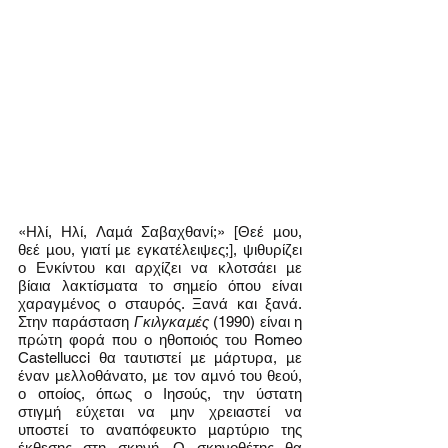
«Ηλί, Ηλί, Λαμά Σαβαχθανί;» [Θεέ μου, 
θεέ μου, γιατί με εγκατέλειψες;], ψιθυρίζει 
ο Ενκίντου και αρχίζει να κλοτσάει με 
βίαια λακτίσματα το σημείο όπου είναι 
χαραγμένος ο σταυρός. Ξανά και ξανά. 
Στην παράσταση 
Γκιλγκαμές
 (1990) είναι η 
πρώτη φορά που ο ηθοποιός του Romeo 
Castellucci θα ταυτιστεί με μάρτυρα, με 
έναν μελλοθάνατο, με τον αμνό του θεού, 
ο οποίος, όπως ο Ιησούς, την ύστατη 
στιγμή εύχεται να μην χρειαστεί να 
υποστεί το αναπόφευκτο μαρτύριο της 
έκθεσης στη σκηνή. Ο σκηνοθέτης θα 