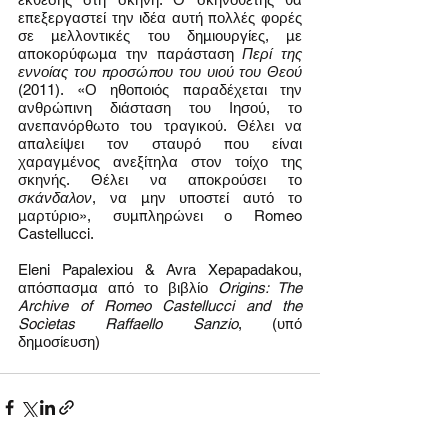
επεξεργαστεί την ιδέα αυτή πολλές φορές 
σε μελλοντικές του δημιουργίες, με 
αποκορύφωμα την παράσταση 
Περί της 
εννοίας του προσώπου του υιού του Θεού
(2011). «Ο ηθοποιός παραδέχεται την 
ανθρώπινη διάσταση του Ιησού, το 
ανεπανόρθωτο του τραγικού. Θέλει να 
απαλείψει τον σταυρό που είναι 
χαραγμένος ανεξίτηλα στον τοίχο της 
σκηνής. Θέλει να αποκρούσει το 
σκάνδαλον
, να μην υποστεί αυτό το 
μαρτύριο», συμπληρώνει ο Romeo 
Castellucci.
Eleni Papalexiou & Avra Xepapadakou, 
απόσπασμα από το βιβλίο 
Origins: The 
Archive of Romeo Castellucci and the 
Socìetas Raffaello Sanzio
, (υπό 
δημοσίευση)