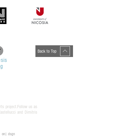
Back to Top
sis
og
rts project.Follow us as
stellucci and Dimitris
on| dsgn