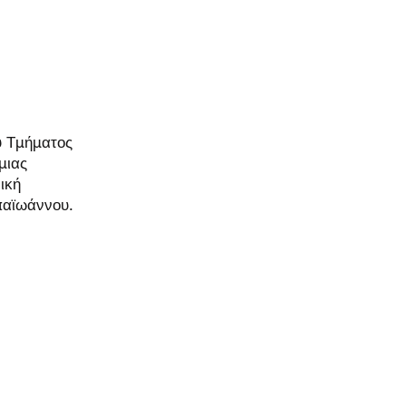
υ Τμήματος
μιας
ική
παϊωάννου.
Next News >