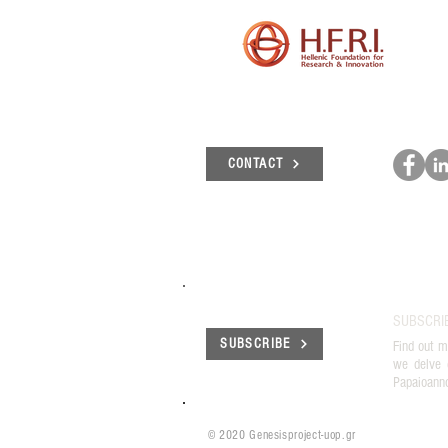
CONTACT
SUBSCRI
SUBSCRIBE
Find out m
we delve 
Papaioann
© 2020 Genesisproject-uop.gr