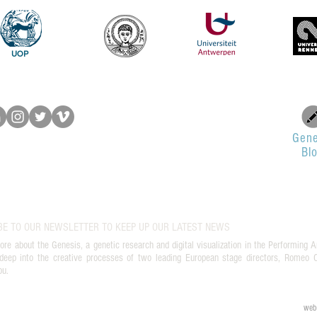
UOP
Gene
Bl
BE TO OUR NEWSLETTER TO KEEP UP OUR LATEST NEWS
ore about the Genesis, a genetic research and digital visualization in the Performing A
deep into the creative processes of two leading European stage directors, Romeo Ca
ou.
web 