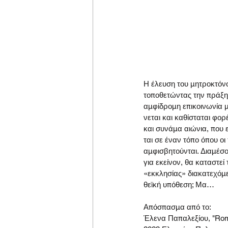
Η έλευση του μητροκτόν
τοποθετώντας την πράξη 
αμφίδρομη επικοινωνία μ
νεται και καθίσταται φο
και συνάμα αιώνια, που ε
ται σε έναν τόπο όπου ο
αμφισβητούνται. Διαμέσ
για εκείνον, θα καταστε
«εκκλησίας» διακατεχόμ
θεϊκή υπόθεση; Μα…
Απόσπασμα από το:
Έλενα Παπαλεξίου, "Rom