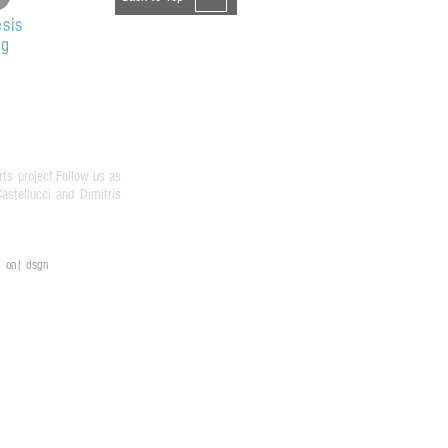
sis
og
rts project.Follow us as
stellucci and Dimitris
on| dsgn