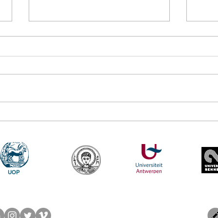
Δεκαπέντε ημέρες
Στο 
δημιουργικού πυρετού: "Μα"
έργο
του Romeo Castellucci στην
το Π
Ελευσίνα
UOP