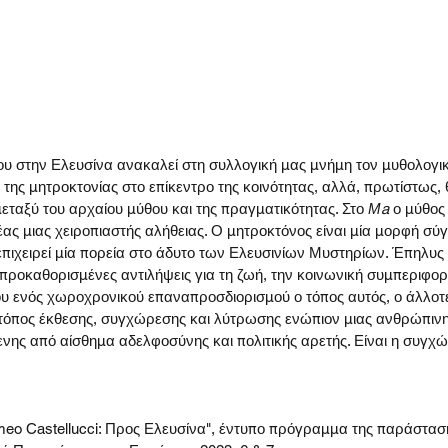
ου στην Ελευσίνα ανακαλεί στη συλλογική μας μνήμη τον μυθολογι
της μητροκτονίας στο επίκεντρο της κοινότητας, αλλά, πρωτίστως,
εταξύ του αρχαίου μύθου και της πραγματικότητας. Στο 
Μa 
ο μύθος
ρέας μιας χειροπιαστής αλήθειας. Ο μητροκτόνος είναι μία μορφή σ
πιχειρεί μία πορεία στο άδυτο των Ελευσινίων Μυστηρίων. Έπηλυς κ
ι προκαθορισμένες αντιλήψεις για τη ζωή, την κοινωνική συμπεριφο
ου ενός χωροχρονικού επαναπροσδιορισμού ο τόπος αυτός, ο άλλο
ί τόπος έκθεσης, συγχώρεσης και λύτρωσης ενώπιον μιας ανθρώπινη
ενης από αίσθημα αδελφοσύνης και πολιτικής αρετής. Είναι η συγ
eo Castellucci: Προς Ελευσίνα", έντυπο πρόγραμμα της παράστασ