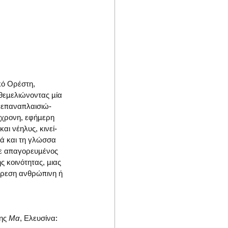
κό Ορέστη,
 θεμελιώνοντας μία
 επαναπλαισιώ-
ύγχρονη, εφήμερη
αι νέηλυς, κινεί-
ρά και τη γλώσσα
τε απαγορευμένος
ς κοινότητας, μιας
χώρεση ανθρώπινη ή
ης 
Μα
, Ελευσίνα: 