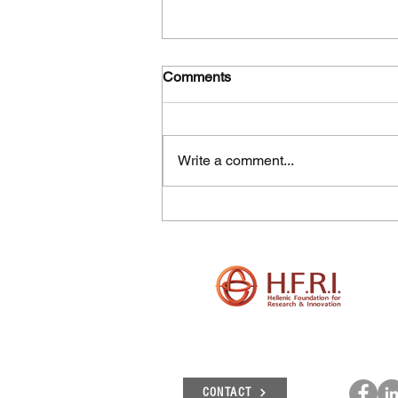
Comments
Write a comment...
Πλήρης επίτευξη των
στόχων, των παραδοτέων
και των οροσήμων του
έργου "Γένεσις"
CONTACT