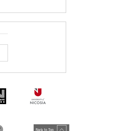
συνεργατικό ερευνητικό
 «Θυμέλη» συμμετέχει
ανεπιστήμιο Κρήτης
Back to Top